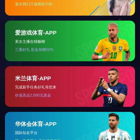
BY57-128
BY57-130
BY58-104
BY58-12
3
<
1
2
4
5
6
>