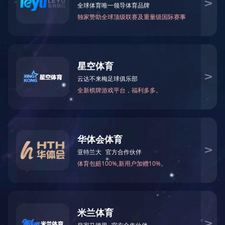
版权所有 爱游戏网页版-爱游戏aiyouxi（中国） | 地址：中国广东省深圳市
龙岗区布吉宝丽路104号
邮箱：
info@redchilihayward.com
zhaiqian@redchilihayward.com
| 电
话：
(86-755)28871119
28281522
| 传真：(86-755)28876390
网站建设：
营业执照