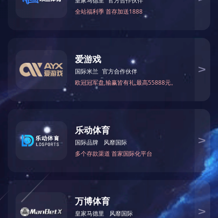
BY40-57
BY50-137
BY28-4
BY66-78