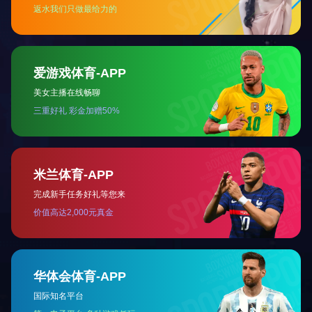
BY66-82
BY50-83
BY2040-9
BY50-140
2
<
1
3
4
5
>