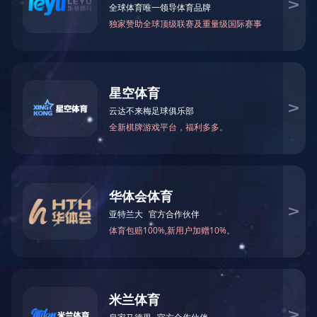
BY46-2
BY1018-1
BY20-2
BY50-160