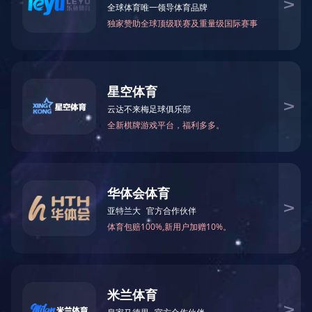
BY77128-11