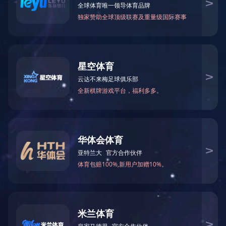
BY78-193